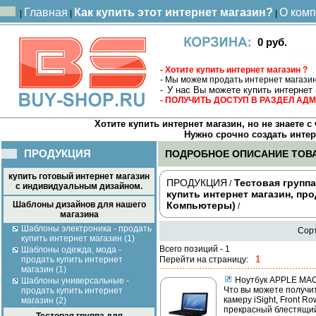
Главная
Как купить этот интернет магазин?
О ком
|
|
|
0 руб.
- Хотите купить интернет магазин ?
- Мы можем продать интернет магазин
У нас Вы можете купить интернет 
-
- ПОЛУЧИТЬ ДОСТУП В РАЗДЕЛ А
Хотите купить интернет магазин, но не знаете 
Нужно срочно создать интерне
ПРОДУКЦИЯ
ПОДРОБНОЕ ОПИСАНИЕ ТОВ
купить готовый интернет магазин
ПРОДУКЦИЯ
Тестовая групп
/
с индивидуальным дизайном.
купить интернет магазин, про
Шаблоны дизайнов для нашего
Компьютеры)
/
магазина
Шаблоны электроника - продать
Сор
купить интернет магазин (1)
Всего позиций - 1
Шаблоны одежда, мода -
1
продать купить интернет
Перейти на страницу:
магазин (1)
Ноутбук APPLE MA
Шаблоны универсальные -
Что вы можете получит
продать купить интернет
камеру iSight, Front R
магазин (2)
прекрасный блестящий