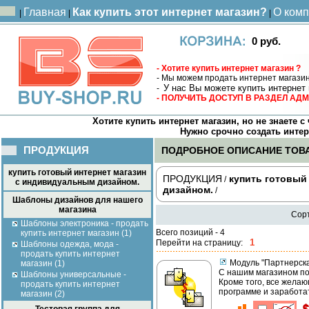
Главная
Как купить этот интернет магазин?
О ком
|
|
|
0 руб.
- Хотите купить интернет магазин ?
- Мы можем продать интернет магазин
У нас Вы можете купить интернет 
-
- ПОЛУЧИТЬ ДОСТУП В РАЗДЕЛ А
Хотите купить интернет магазин, но не знаете 
Нужно срочно создать интерне
ПРОДУКЦИЯ
ПОДРОБНОЕ ОПИСАНИЕ ТОВ
купить готовый интернет магазин
ПРОДУКЦИЯ
купить готовый
/
с индивидуальным дизайном.
дизайном.
/
Шаблоны дизайнов для нашего
магазина
Сор
Шаблоны электроника - продать
Всего позиций - 4
купить интернет магазин (1)
1
Перейти на страницу:
Шаблоны одежда, мода -
продать купить интернет
Модуль "Партнерск
магазин (1)
С нашим магазином п
Шаблоны универсальные -
Кроме того, все желаю
продать купить интернет
программе и заработа
магазин (2)