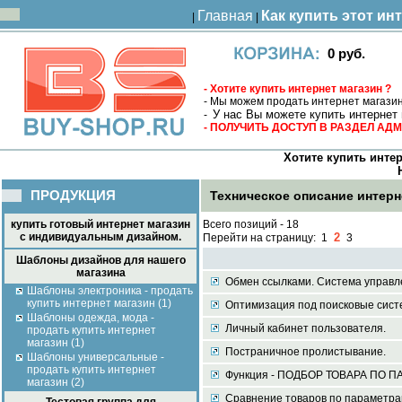
Главная
Как купить этот ин
|
|
0 руб.
- Хотите купить интернет магазин ?
- Мы можем продать интернет магазин
У нас Вы можете купить интернет 
-
- ПОЛУЧИТЬ ДОСТУП В РАЗДЕЛ А
Хотите купить интер
ПРОДУКЦИЯ
Техническое описание интерн
купить готовый интернет магазин
Всего позиций - 18
с индивидуальным дизайном.
2
Перейти на страницу:
1
3
Шаблоны дизайнов для нашего
магазина
Обмен ссылками. Система управле
Шаблоны электроника - продать
купить интернет магазин (1)
Оптимизация под поисковые сис
Шаблоны одежда, мода -
Личный кабинет пользователя.
продать купить интернет
магазин (1)
Постраничное пролистывание.
Шаблоны универсальные -
продать купить интернет
Функция - ПОДБОР ТОВАРА ПО П
магазин (2)
Сравнение товаров по параметра