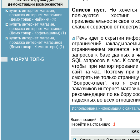
Тестовая группа для
демонстрации возможностей
Список пуст.
Но хочется 
купить интернет магазин,
продажа интернет магазинов
пользуются хостинг
(Демо товар - Чайники) (4)
привлекательности своего х
купить интернет магазин,
слабых серверов от перегруз
продажа интернет магазинов
(Демо товар - Кофемашины) (1)
Речь идет о скрытии инфо
купить интернет магазин,
продажа интернет магазинов
ограничений накладываемых
(Демо товар - Компьютеры) (1)
ограничением является на
запросов к базе данных в ч
ФОРУМ ТОП-5
SQL запросов в час. К слов
чтобы при импортировании 
сайт на час. Поэтому при 
смотреть не только страниц
“Вопрос-ответ”, что я с
заказчиков интернет-магазин
рекомендации по выбору хос
надежных во всех отношени
Использована информация с сайта:
w
Всего позиций - 6
1
Перейти на страницу:
КАК
Купить готовый интернет магаз