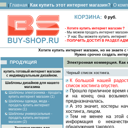
Главная
Как купить этот интернет магазин?
О ком
|
|
|
0 руб.
- Хотите купить интернет магазин ?
- Мы можем продать интернет магазин
У нас Вы можете купить интернет 
-
- ПОЛУЧИТЬ ДОСТУП В РАЗДЕЛ А
Хотите купить интернет магазин, но не знаете 
Нужно срочно создать интерне
ПРОДУКЦИЯ
Электронная коммерция. Как 
купить готовый интернет магазин
Черный список хостинга.
с индивидуальным дизайном.
К большой нашей радост
Шаблоны дизайнов для нашего
список хостинга опустел.
магазина
Прошло приличное время с
Шаблоны электроника - продать
и на конец она возымел
купить интернет магазин (1)
предназначалась.
Шаблоны одежда, мода -
продать купить интернет
А это значит, хостеры на
магазин (1)
хостинга, лицом.
Шаблоны универсальные -
Тем не менее на этой с
продать купить интернет
информация о некачеств
магазин (2)
обнаружения такового.